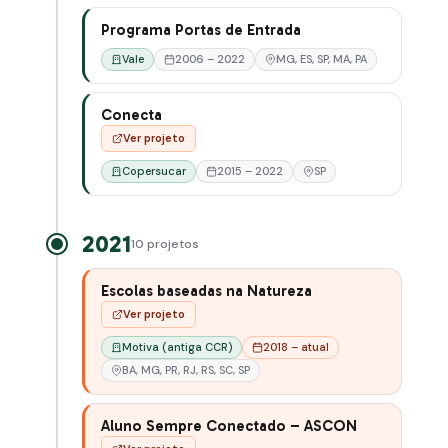
Programa Portas de Entrada
Vale
2006 – 2022
MG, ES, SP, MA, PA
Conecta
Ver projeto
Copersucar
2015 – 2022
SP
2021
10 projetos
Escolas baseadas na Natureza
Ver projeto
Motiva (antiga CCR)
2018 – atual
BA, MG, PR, RJ, RS, SC, SP
Aluno Sempre Conectado – ASCON