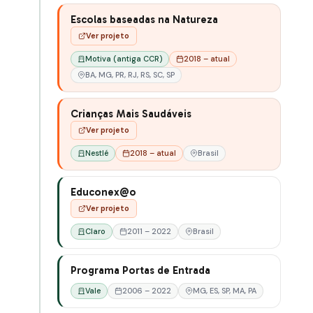
Escolas baseadas na Natureza
Ver projeto
Motiva (antiga CCR)
2018 – atual
BA, MG, PR, RJ, RS, SC, SP
Crianças Mais Saudáveis
Ver projeto
Nestlé
2018 – atual
Brasil
Educonex@o
Ver projeto
Claro
2011 – 2022
Brasil
Programa Portas de Entrada
Vale
2006 – 2022
MG, ES, SP, MA, PA