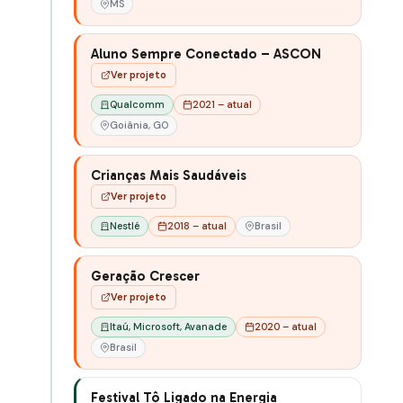
MS
Aluno Sempre Conectado – ASCON
Ver projeto
Qualcomm
2021 – atual
Goiânia, GO
Crianças Mais Saudáveis
Ver projeto
Nestlé
2018 – atual
Brasil
Geração Crescer
Ver projeto
Itaú, Microsoft, Avanade
2020 – atual
Brasil
Festival Tô Ligado na Energia