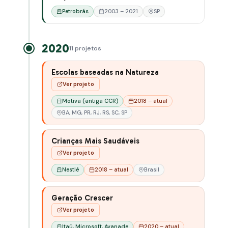
Petrobrás
2003 – 2021
SP
2020
11 projetos
Escolas baseadas na Natureza
Ver projeto
Motiva (antiga CCR)
2018 – atual
BA, MG, PR, RJ, RS, SC, SP
Crianças Mais Saudáveis
Ver projeto
Nestlé
2018 – atual
Brasil
Geração Crescer
Ver projeto
Itaú, Microsoft, Avanade
2020 – atual