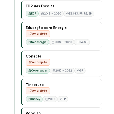
EDP nas Escolas
EDP
2019 – 2020
ES, MG, PR, RS, SP
Educação com Energia
Ver projeto
Neoenergia
2019 – 2020
BA, SP
Conecta
Ver projeto
Copersucar
2015 – 2022
SP
TinkerLab
Ver projeto
Disney
2019
SP
Robolab