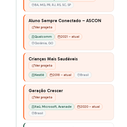
BA, MG, PR, RJ, RS, SC, SP
Aluno Sempre Conectado – ASCON
Ver projeto
Qualcomm
2021 – atual
Goiânia, GO
Crianças Mais Saudáveis
Ver projeto
Nestlé
2018 – atual
Brasil
Geração Crescer
Ver projeto
Itaú, Microsoft, Avanade
2020 – atual
Brasil