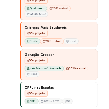
Ver projeto
Qualcomm
2021 – atual
Goiânia, GO
Crianças Mais Saudáveis
Ver projeto
Nestlé
2018 – atual
Brasil
Geração Crescer
Ver projeto
Itaú, Microsoft, Avanade
2020 – atual
Brasil
CPFL nas Escolas
Ver projeto
CPFL
2021 – 2023
SP