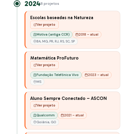
2024
8 projetos
Escolas baseadas na Natureza
Ver projeto
Motiva (antiga CCR)
2018 – atual
BA, MG, PR, RJ, RS, SC, SP
Matemática ProFuturo
Ver projeto
Fundação Telefônica Vivo
2023 – atual
MS
Aluno Sempre Conectado – ASCON
Ver projeto
Qualcomm
2021 – atual
Goiânia, GO