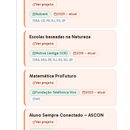
Ver projeto
Nubank
2025 – atual
BA, CE, PE, RJ, RS, SP
Escolas baseadas na Natureza
Ver projeto
Motiva (antiga CCR)
2018 – atual
BA, MG, PR, RJ, RS, SC, SP
Matemática ProFuturo
Ver projeto
Fundação Telefônica Vivo
2023 – atual
MS
Aluno Sempre Conectado – ASCON
Ver projeto