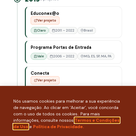
Educonex@o
Ver projeto
Claro
2011 – 2022
Brasil
Programa Portas de Entrada
Vale
2006 – 2022
MG, ES, SP, MA, PA
Conecta
Ver projeto
Copersucar
2015 – 2022
SP
Nós usamos cookies para melhorar a sua experiência
Formação de Professores
de navegação. Ao clicar em ‘Aceitar’, você concorda
com o uso de todos os cookies.. Para mais
Microsoft
2003 – 2020
Brasil
informações, consulte nossos
Termos e Condições
de Uso
e
Política de Privacidade.
Qualificação Técnica Call Center