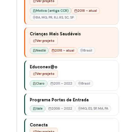
Ver projeto
Motiva (antiga CCR)
2018 – atual
BA, MG, PR, RJ, RS, SC, SP
Crianças Mais Saudáveis
Ver projeto
Nestlé
2018 – atual
Brasil
Educonex@o
Ver projeto
Claro
2011 – 2022
Brasil
Programa Portas de Entrada
Vale
2006 – 2022
MG, ES, SP, MA, PA
Conecta
Ver projeto