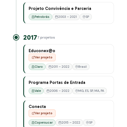
Projeto Convivência e Parceria
Petrobrás
2003 – 2021
SP
2017
7 projetos
Educonex@o
Ver projeto
Claro
2011 – 2022
Brasil
Programa Portas de Entrada
Vale
2006 – 2022
MG, ES, SP, MA, PA
Conecta
Ver projeto
Copersucar
2015 – 2022
SP