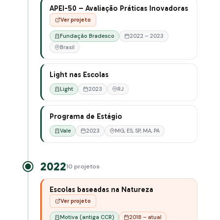
APEI-50 – Avaliação Práticas Inovadoras
Ver projeto
Fundação Bradesco
2022 – 2023
Brasil
Light nas Escolas
Light
2023
RJ
Programa de Estágio
Vale
2023
MG, ES, SP, MA, PA
2022
10 projetos
Escolas baseadas na Natureza
Ver projeto
Motiva (antiga CCR)
2018 – atual