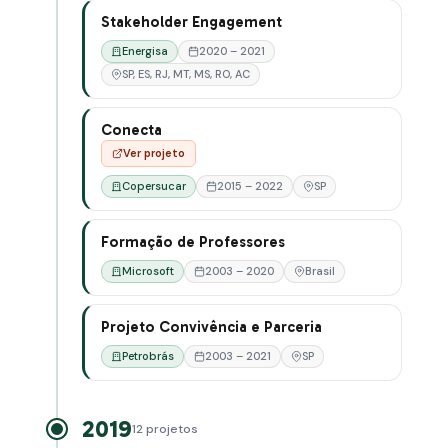
Stakeholder Engagement
Energisa
2020 – 2021
SP, ES, RJ, MT, MS, RO, AC
Conecta
Ver projeto
Copersucar
2015 – 2022
SP
Formação de Professores
Microsoft
2003 – 2020
Brasil
Projeto Convivência e Parceria
Petrobrás
2003 – 2021
SP
2019
12 projetos