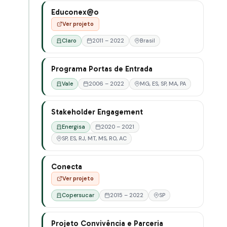
Educonex@o
Ver projeto
Claro
2011 – 2022
Brasil
Programa Portas de Entrada
Vale
2006 – 2022
MG, ES, SP, MA, PA
Stakeholder Engagement
Energisa
2020 – 2021
SP, ES, RJ, MT, MS, RO, AC
Conecta
Ver projeto
Copersucar
2015 – 2022
SP
Projeto Convivência e Parceria