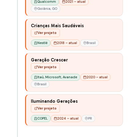
Qualcomm
2021 – atual
Goiânia, GO
Crianças Mais Saudáveis
Ver projeto
Nestlé
2018 – atual
Brasil
Geração Crescer
Ver projeto
Itaú, Microsoft, Avanade
2020 – atual
Brasil
Iluminando Gerações
Ver projeto
COPEL
2024 – atual
PR