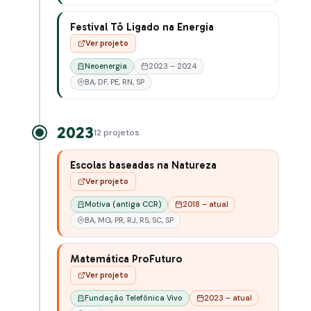
Festival Tô Ligado na Energia
Ver projeto
Neoenergia
2023 – 2024
BA, DF, PE, RN, SP
2023
12 projetos
Escolas baseadas na Natureza
Ver projeto
Motiva (antiga CCR)
2018 – atual
BA, MG, PR, RJ, RS, SC, SP
Matemática ProFuturo
Ver projeto
Fundação Telefônica Vivo
2023 – atual