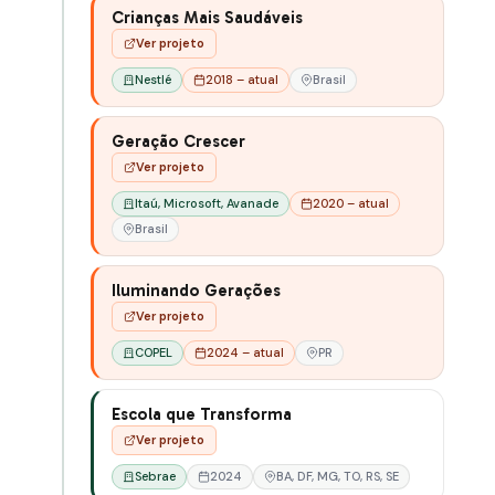
Crianças Mais Saudáveis
Ver projeto
Nestlé
2018 – atual
Brasil
Geração Crescer
Ver projeto
Itaú, Microsoft, Avanade
2020 – atual
Brasil
Iluminando Gerações
Ver projeto
COPEL
2024 – atual
PR
Escola que Transforma
Ver projeto
Sebrae
2024
BA, DF, MG, TO, RS, SE