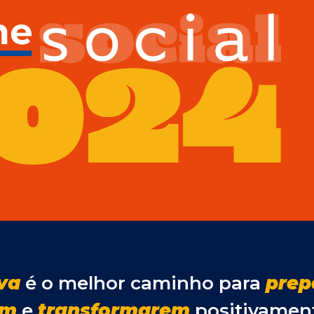
iva
é o melhor caminho para
prep
em
e
transformarem
positivamen