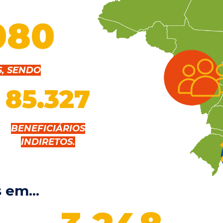
080
S, SENDO
85.327
BENEFICIÁRIOS
INDIRETOS.
em...