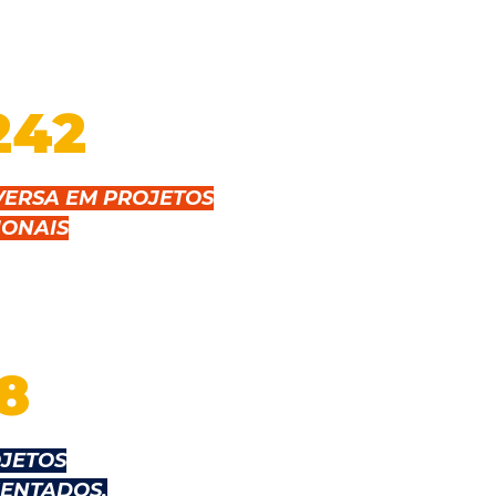
242
VERSA EM PROJETOS
IONAIS
8
JETOS
ENTADOS.