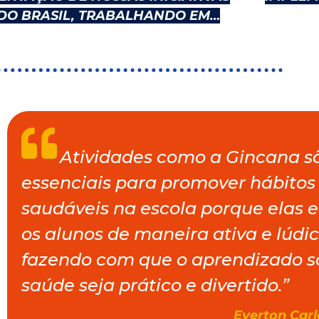
DO BRASIL, TRABALHANDO EM…
Atividades como a Gincana s
essenciais para promover hábitos
saudáveis na escola porque elas
os alunos de maneira ativa e lúdic
fazendo com que o aprendizado s
saúde seja prático e divertido.”
Everton Car