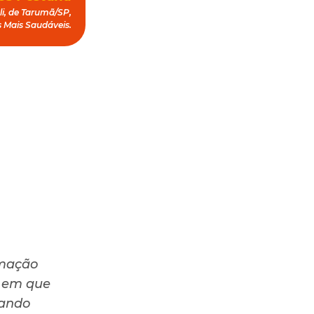
li, de Tarumã/SP,
s Mais Saudáveis.
rmação
e em que
rando