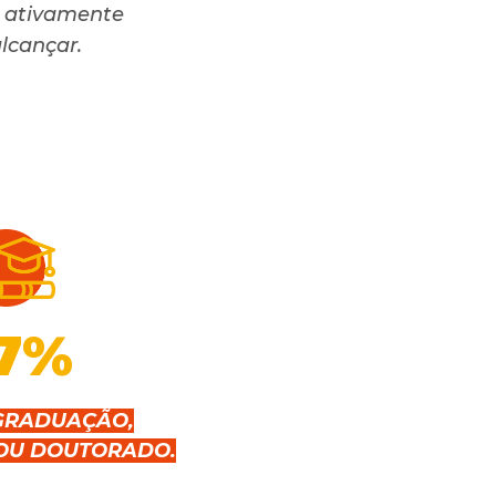
do ativamente
lcançar.
7
%
GRADUAÇÃO,
OU DOUTORADO.