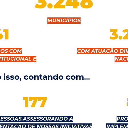
3.248
MUNICÍPIOS
41
3.
IOS COM
COM ATUAÇÃO DI
TITUCIONAL E
NAC
 isso, contando com...
177
PESSOAS ASSESSORANDO A
PRO
ENTAÇÃO DE NOSSAS INICIATIVAS
IMPLEM