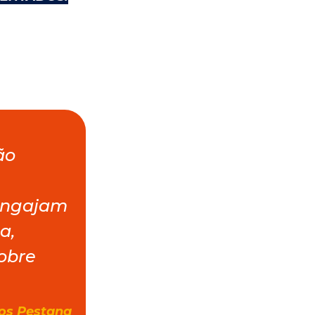
ão
 engajam
a,
obre
los Pestana