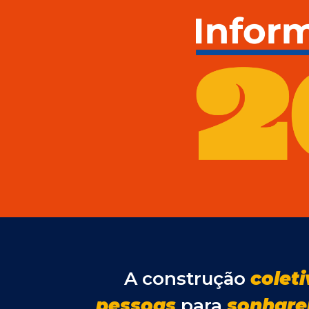
A construção
colet
pessoas
para
sonhar