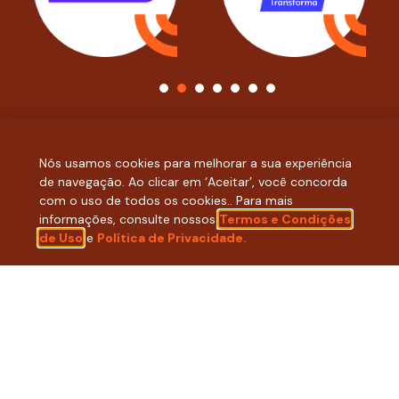
1
2
3
4
5
6
7
Nós usamos cookies para melhorar a sua experiência
de navegação. Ao clicar em ‘Aceitar’, você concorda
com o uso de todos os cookies.. Para mais
informações, consulte nossos
Termos e Condições
ACOMPANHE NOSSAS REDES
de Uso
e
Política de Privacidade.
SOCIAIS:
LINKEDIN
INSTAGRAM
FACEBOOK