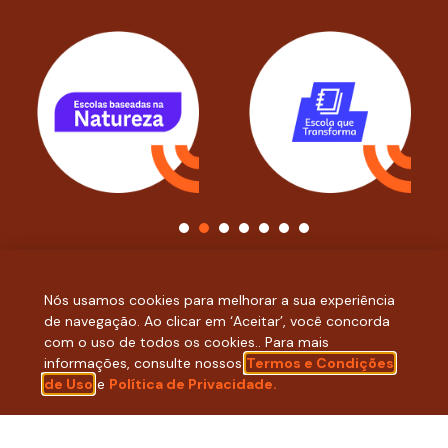
1
2
3
4
5
6
7
Nós usamos cookies para melhorar a sua experiência
de navegação. Ao clicar em ‘Aceitar’, você concorda
com o uso de todos os cookies.. Para mais
informações, consulte nossos
Termos e Condições
de Uso
e
Política de Privacidade.
ACOMPANHE NOSSAS REDES
SOCIAIS: