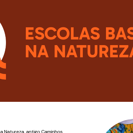
ESCOLAS BA
NA NATUREZ
a Natureza, antigo Caminhos