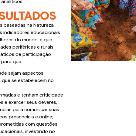
analíticos.
SULTADOS
s baseadas na Natureza,
 indicadores educacionais
elhores do mundo; e que
des periféricas e rurais
ticos de participação
 para que:
dade sejam aspectos
es que se estabelecem no
rmadas e tenham criticidade
os e exercer seus deveres,
ncias para comunicar suas
cos presenciais e online;
prometidas com questões
ucacionais, investindo no