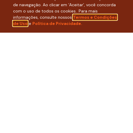
de navegação. Ao clicar em ‘Aceitar’, você concorda
com o uso de todos os cookies.. Para mais
informações, consulte nossos
Termos e Condições
de Uso
e
Política de Privacidade.
ACOMPANHE NOSSAS REDES
SOCIAIS:
LINKEDIN
INSTAGRAM
FACEBOOK
© Copyright 2025 – Crescer – Todos os direitos reservados | CNPJ
04.130.842/0001-19