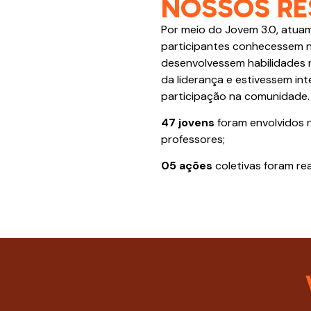
NOSSOS RE
Por meio do Jovem 3.0, atua
participantes conhecessem n
desenvolvessem habilidades n
da liderança e estivessem i
participação na comunidade.
47 jovens
foram envolvidos na
professores;
05 ações
coletivas foram real