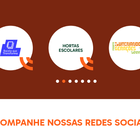
1
2
3
4
5
6
7
OMPANHE NOSSAS REDES SOCIA