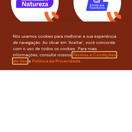
Nós usamos cookies para melhorar a sua experiência
1
2
3
4
5
6
7
de navegação. Ao clicar em ‘Aceitar’, você concorda
com o uso de todos os cookies.. Para mais
informações, consulte nossos
Termos e Condições
de Uso
e
Política de Privacidade.
ACOMPANHE NOSSAS REDES
SOCIAIS:
LINKEDIN
INSTAGRAM
FACEBOOK